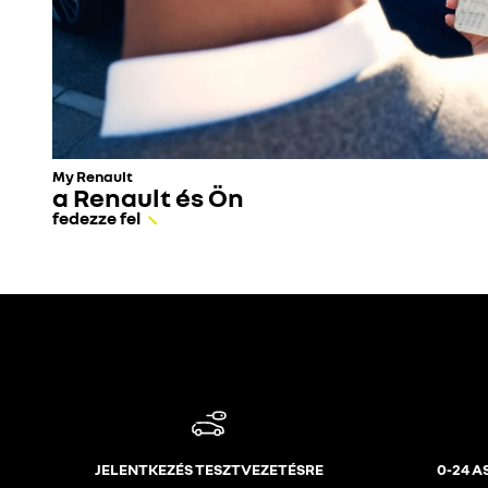
My Renault
a Renault és Ön
fedezze fel
JELENTKEZÉS TESZTVEZETÉSRE
0-24 