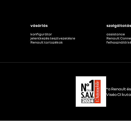
vásárlás
szolgáltatá
konfigurátor
assistance
jelentkezés tesztvezetésre
Renault Conne
Renault tartozékok
felhasználói 
*a Renault é
Viséo CI kuta