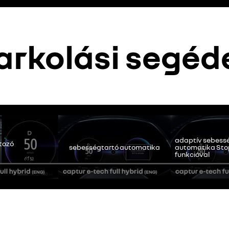
parkolási segé
 elérhető. Engedélyezze a közösségi sütik elhelyezését a videótartal
mindent elutasítok
mindent elfogadok
adaptív sebess
tozó
sebességtartó automatika
automatika St
funkcióval