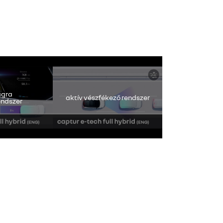
om eléréséhez.
éberségfigyelő
ágra
aktív vészfékező rendszer
endszer