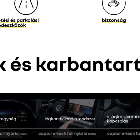
tési és parkolási
biztonság
édeszközök
k és karbantar
 elérhető. Engedélyezze a közösségi sütik elhelyezését a videótartal
mindent elutasítok
mindent elfogadok
világítás és au
regység
légkondicionáló rendszer
kapcsolás