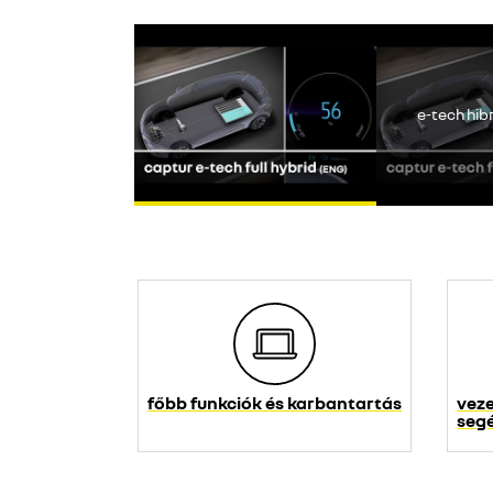
A Youtube nem
e-tech hi
főbb funkciók és karbantartás
veze
seg