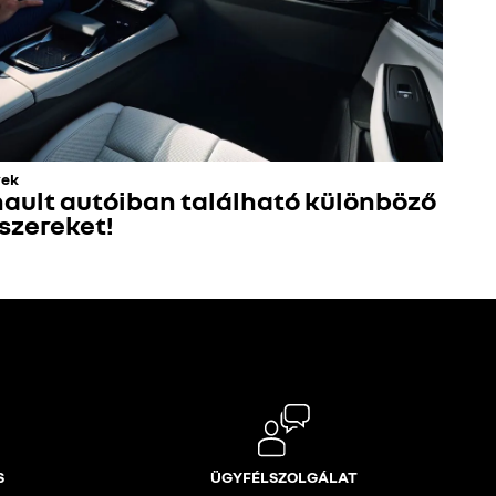
rek
nault autóiban található különböző
szereket!
S
ÜGYFÉLSZOLGÁLAT