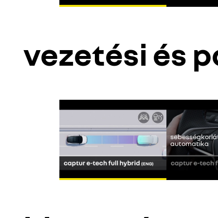
vezetési és 
A Youtube nem
sebességkorlá
automatika