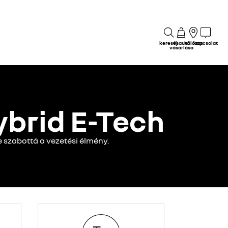
keresés
új autó
hálózat
kapcsolat
vásárlása
ybrid E-Tech
e szabottá a vezetési élmény.