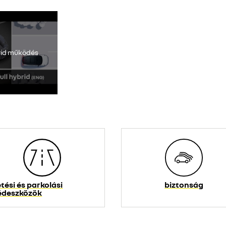
 elérhető. Engedélyezze a közösségi sütik elhelyezését a videótartal
mindent elutasítok
mindent elfogadok
brid működés
tési és parkolási
biztonság
édeszközök