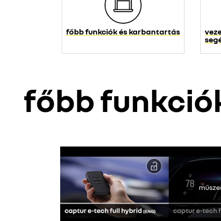
főbb funkciók és karbantartás
veze
seg
főbb funkció
A Youtube nem
műsze