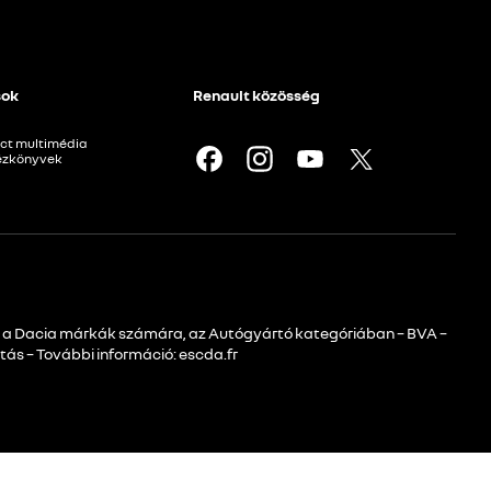
sok
Renault közösség
ct multimédia
kézkönyvek
s a Dacia márkák számára, az Autógyártó kategóriában – BVA –
tás – További információ: escda.fr