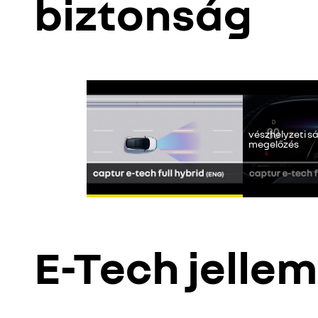
biztonság
A Youtube nem
vészhelyzeti s
megelőzés
E-Tech jelle