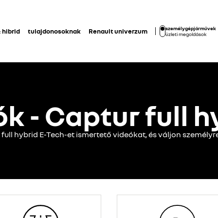
személygépjárművek
 hibrid
tulajdonosoknak
Renault univerzum
üzleti megoldások
k - Captur full h
 full hybrid E-Tech-et ismertető videókat, és váljon személyr