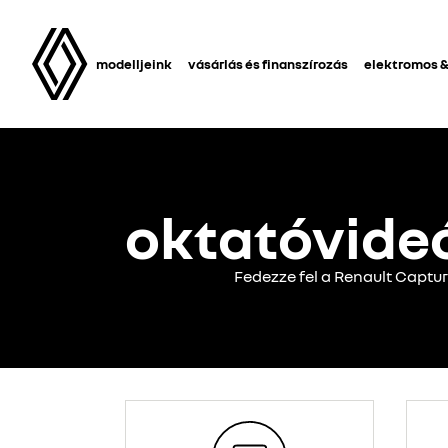
modelljeink
vásárlás és finanszírozás
elektromos &
oktatóvideó
Fedezze fel a Renault Captur