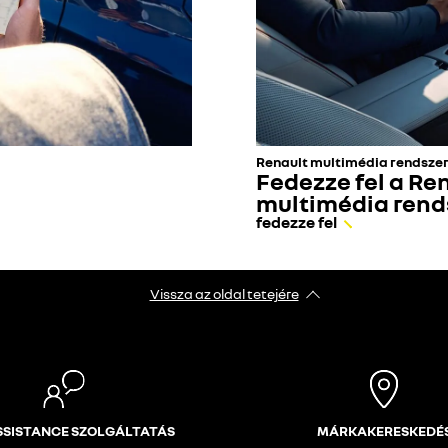
Renault multimédia rendsze
Fedezze fel a Re
multimédia rend
fedezze fel
Vissza az oldal tetejére
ASSISTANCE SZOLGÁLTATÁS
MÁRKAKERESKEDÉ