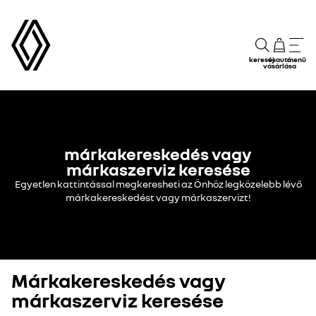
keresés
új autó
menü
vásárlása
márkakereskedés vagy
márkaszerviz keresése
Egyetlen kattintással megkeresheti az Önhöz legközelebb lévő
márkakereskedést vagy márkaszervizt!
Márkakereskedés vagy
márkaszerviz keresése