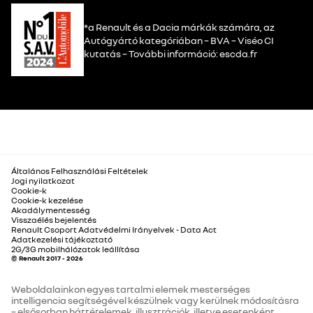
*a Renault és a Dacia márkák számára, az
Autógyártó kategóriában – BVA – Viséo CI
kutatás – További információ: escda.fr
Általános Felhasználási Feltételek
Jogi nyilatkozat
Cookie-k
Cookie-k kezelése
Akadálymentesség
Visszaélés bejelentés
Renault Csoport Adatvédelmi Irányelvek - Data Act
Adatkezelési tájékoztató
2G/3G mobilhálózatok leállítása
© Renault 2017 - 2026
Weboldalainkon egyes tartalmi elemek mesterséges
intelligencia segítségével készülnek vagy kerülnek módosításra
– elsősorban háttérelemek, illusztrációk, illetve esetenként