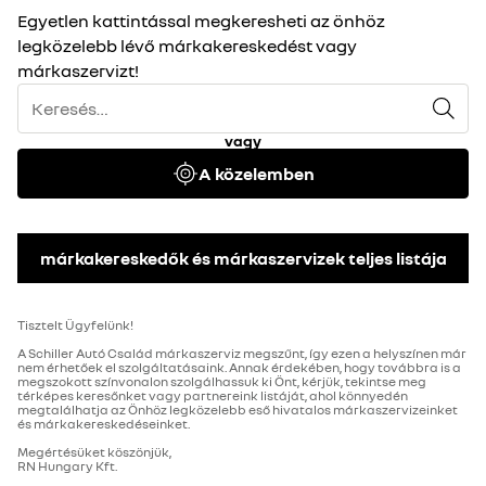
Egyetlen kattintással megkeresheti az önhöz
legközelebb lévő márkakereskedést vagy
márkaszervizt!
vagy
A közelemben
márkakereskedők és márkaszervizek teljes listája
Tisztelt Ügyfelünk!
A Schiller Autó Család márkaszerviz megszűnt, így ezen a helyszínen már
nem érhetőek el szolgáltatásaink. Annak érdekében, hogy továbbra is a
megszokott színvonalon szolgálhassuk ki Önt, kérjük, tekintse meg
térképes keresőnket vagy partnereink listáját, ahol könnyedén
megtalálhatja az Önhöz legközelebb eső hivatalos márkaszervizeinket
és márkakereskedéseinket.
Megértésüket köszönjük,
RN Hungary Kft.