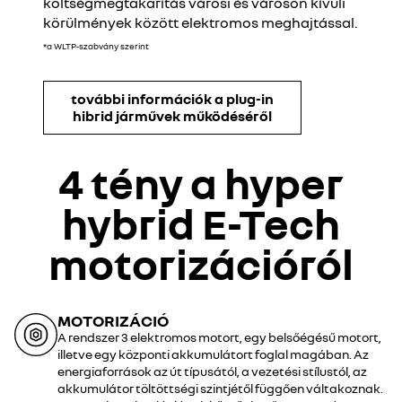
költségmegtakarítás városi és városon kívüli
körülmények között elektromos meghajtással.
*a WLTP-szabvány szerint
további információk a plug-in
hibrid járművek működéséről
4 tény a hyper
hybrid E-Tech
motorizációról
MOTORIZÁCIÓ
A rendszer 3 elektromos motort, egy belsőégésű motort,
illetve egy központi akkumulátort foglal magában. Az
energiaforrások az út típusától, a vezetési stílustól, az
akkumulátor töltöttségi szintjétől függően váltakoznak.