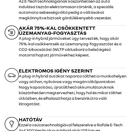
Az E-Tech technológiának köszönhetően az autó
indulása tisztán elektromosan történik, a speciális
automata sebességváltó pedig a váltásokat
megkönnyítve biztosít gördülékenyebb vezetést.
AKÁR 75%-KAL CSÖKKENTETT
ÜZEMANYAG-FOGYASZTÁS
A plug-in hybrid járműveket úgy tervezték, hogy akár
75%-kal csökkentsék az üzemanyag-fogyasztást és a
CO2-kibocsátást (WLTP ciklusban) a belső égésű
motorral hajtott járművekhez képest.
ELEKTROMOS IGÉNY SZERINT
A plug-in hybrid autókat naponta töltheti a munkahelyen
vagy otthon, nyilvános vagy magán töltőpontokon.
Nagy kapacitású, újratölthető akkumulátoruknak
köszönhetően megtervezheti, hogy hol és mikor tölthet
útközben, és elhalaszthatja a benzinkútra való
látogatást.
HATÓTÁV
Ezzel a csúcstechnológiával felszerelve a Rafale E-Tech
4x4 300 lóerős plug-in hibrid akár 105 km-es