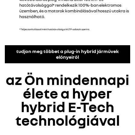
hatótávolsággal* rendelkezik 100%-ban elektromos
üzemben, és a motorok kombinálásával hosszú utakra is
használható.
*Teljes tankolással mért hatótávolság a WLTP-adatok szerint.
tudjon meg többet a plug-in hybrid járművek
előnyeiről
az Ön mindennapi
élete a hyper
hybrid E-Tech
technológiával