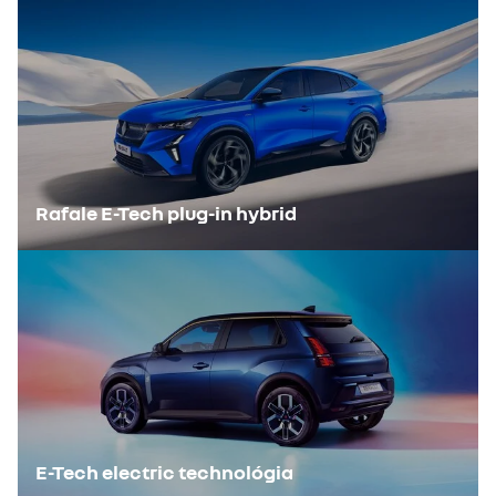
Az elektromos hatótávolság elsősorban a meghajtó akkumulátor
Az E-Tech plug-in hybrid technológia esetében a fogyasztás
kapacitásától függ (kWh-ban kifejezve). Minél nagyobb a
optimalizálása érdekében fontos, hogy naponta töltse járművét
kapacitás, annál hosszabb ideig tud teljesen elektromos
egy hagyományos konnektoron vagy töltőponton keresztül. A
meghajtással közlekedni. A plug-in hybrid technológiánk esetében,
nagyobb hatótávolságnak köszönhetően a mindennapi utazások
ahol az akkumulátor töltése a hálózatra csatlakoztatással, de a
nagy részét 100%-ban elektromos meghajtással töltheti. A
mozgási energia visszanyerésével történő vezetéssel is történik, a
technológia így akár 75%-os üzemanyag-megtakarítást
teljesen elektromos vezetési hatótávolság 50 km-ig garantált
eredményez (WLTP-ciklusban).
(WLTP kombinált használat esetén), a tényleges vezetési
hatótávolság pedig körülbelül 30 és 60 km között változhat.
Nyilvánvaló, hogy a járművet a lehető leggyakrabban kell töltenie,
Rafale E-Tech plug-in hybrid
hogy a lehető legtöbbet hozhassa ki belőle és üzemanyagot
takaríthasson meg.
Egy plug-in hybrid autó teljes hatótávolsága nagyobb, mint egy
benzines autóé, mivel többféle energiaforrás között váltogathat.
Városban, amikor az elektromos motor(ok) átveszi(k) a feladatot, a
belsőégésű motor nem vagy csak keveset használódik, ami
természetesen üzemanyagot takarít meg. Autópályán, még akkor
ha az akkumulátor lemerült, Ön a hibrid hajtáslánc működésének
előnyeit élvezheti, amely optimalizálja a fogyasztást.
E-Tech electric technológia