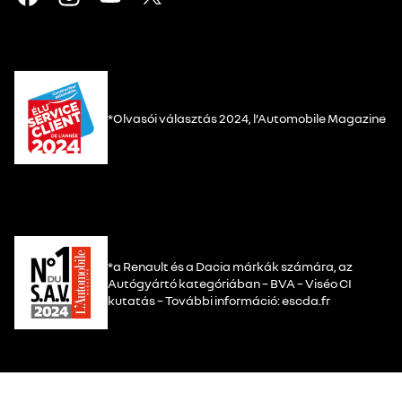
*Olvasói választás 2024, l’Automobile Magazine
*a Renault és a Dacia márkák számára, az
Autógyártó kategóriában – BVA – Viséo CI
kutatás – További információ: escda.fr