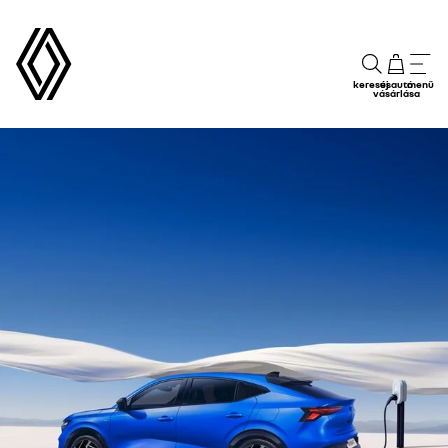
keresés
új autó
menü
vásárlása