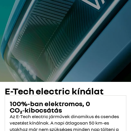
E-Tech electric kínálat
100%-ban elektromos, 0
CO₂‑kibocsátás
Az E-Tech electric járművek dinamikus és csendes
vezetést kínálnak. A napi átlagosan 50 km-es
utakhoz már nem szükséges minden nap tölteni a