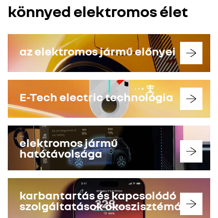
könnyed elektromos élet
az elektromos jármű előnyei
E-Tech electric technológia
elektromos jármű
hatótávolsága
karbantartás és kapcsolódó
szolgáltatások ökoszisztémája