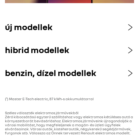
új modellek
hibrid modellek
benzin, dízel modellek
(¹) Master E-Tech electric, 87 kWh‑s akkumulátorral
Széles választék elektromos járművekből
Zéró kibocsátású egyterű szállításhoz vagy elektromos kétüléses autó a
környezetbarát bevásárláshoz. Elektromos járműveink újragondolják a
városi mobilitást, hogy megfeleljenek a magán- és üzleti ügyfelek
elvárásainak. Városi autók, kisteherautók, négykerekű segédjárművek,
furgonok stb. Válassza az Önnek tervezett Renault elektromos modellt.