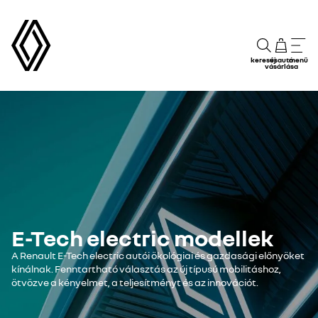
keresés
új autó
menü
vásárlása
E-Tech electric modellek
A Renault E-Tech electric autói ökológiai és gazdasági előnyöket
kínálnak. Fenntartható választás az új típusú mobilitáshoz,
ötvözve a kényelmet, a teljesítményt és az innovációt.