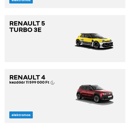
RENAULT 5
TURBO 3E
RENAULT 4
kezdőár
11 599 000 Ft
elektromos