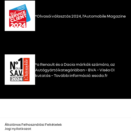
*Olvasói választás 2024, l’Automobile Magazine
*a Renault és a Dacia márkák számára, az
Autógyártó kategóriában – BVA – Viséo CI
kutatás – További információ: escda.fr
Általános Felhasználási Feltételek
Jogi nyilatkozat