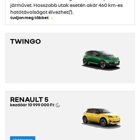
járművet. Hosszabb utak esetén akár 460 km-es
hatótávolságot élvezhet(¹).
tudjon meg többet
TWINGO
RENAULT 5
kezdőár
10 999 000 Ft
elektromos