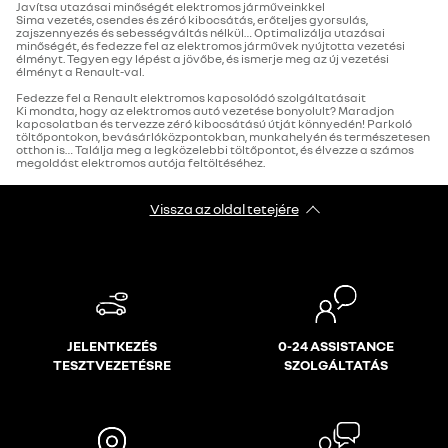
Javítsa utazásai minőségét elektromos járműveinkkel
Sima vezetés, csendes és zéró kibocsátás, erőteljes gyorsulás,
zajszennyezés és sebességváltás nélkül… Optimalizálja utazásai
minőségét, és fedezze fel az elektromos járművek nyújtotta vezetési
élményt. Tegyen egy lépést a jövőbe, és ismerje meg az új vezetési
élményt a Renault-val.
Fedezze fel a Renault elektromos kapcsolódó szolgáltatásait
Ki mondta, hogy az elektromos autó vezetése bonyolult? Maradjon
kapcsolatban és tervezze zéró kibocsátású útját könnyedén! Parkoló
töltőpontokon, bevásárlóközpontokban, munkahelyén és természetesen
otthon is… Találja meg a legközelebbi töltőpontot, és élvezze a számos
megoldást elektromos autója feltöltéséhez.
Vissza az oldal tetejére
JELENTKEZÉS
0-24 ASSISTANCE
TESZTVEZETÉSRE
SZOLGÁLTATÁS