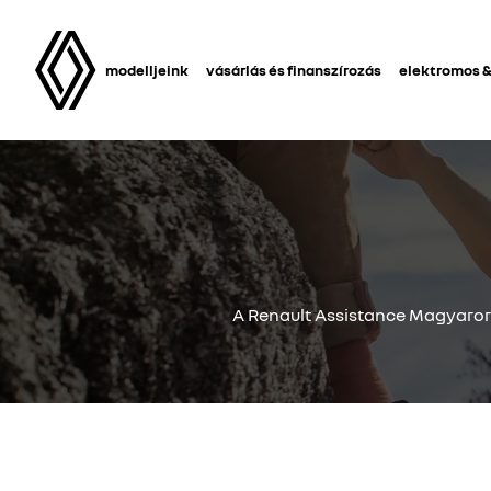
modelljeink
vásárlás és finanszírozás
elektromos &
A Renault Assistance Magyarors