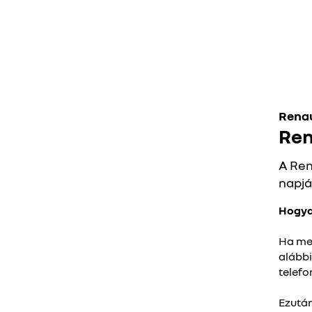
Renau
Ren
A Ren
napjá
Hogya
Ha meg
alábbi
telefo
Ezután