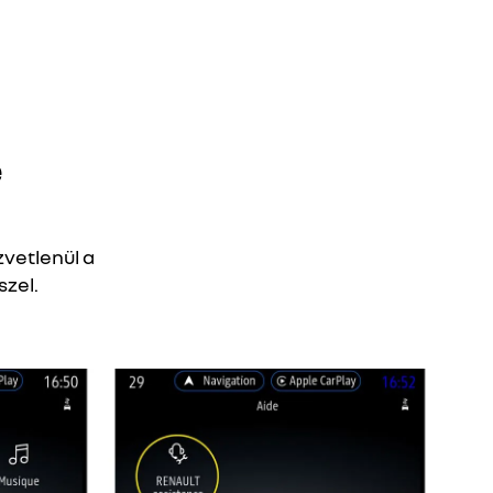
e
vetlenül a
szel.