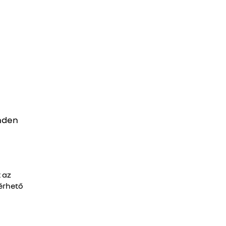
inden
.
 az
lérhető