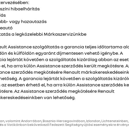
ervezésében:
színi hibaelhárítás
lás
ább- vagy hazautazás
reautó
tatás a legközelebbi Márkaszervizünkbe
ult Assistance szolgáltatás a garancia teljes időtartama al
dön és külföldön egyaránt díjmentesen vehető igénybe. A
ia lejártát követően a szolgáltatás kizárólag abban az ese
 el, ha arra külön Assistance szerződés került megkötésre. A
tance szerződés megkötésére Renault márkakereskedésein
hetőség. A garancia lejártát követően a szolgáltatás kizáró
az esetben érhető el, ha arra külön Assistance szerződés ke
tésre. Az Assistance szerződés megkötésére Renault
kereskedéseinkben van lehetőség.
maiban, valamint Andorrában, Bosznia-Hercegovinában, Izlandon, Lichtenstein
 és a Vatikánban bekövetkező Fedezett Segítségnyújtási eseményekre érvény