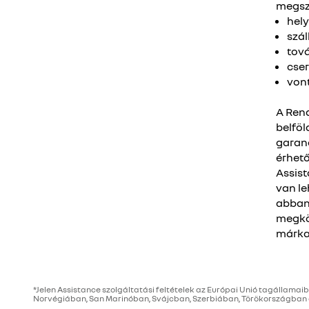
megsz
hely
szál
tov
cse
von
A Rena
belföl
garanc
érhető
Assis
van le
abban 
megkö
márka
*Jelen Assistance szolgáltatási feltételek az Európai Unió tagálla
Norvégiában, San Marinóban, Svájcban, Szerbiában, Törökországban