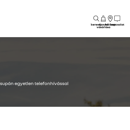
keresés
új autó
hálózat
kapcsolat
vásárlása
csupán egyetlen telefonhívással