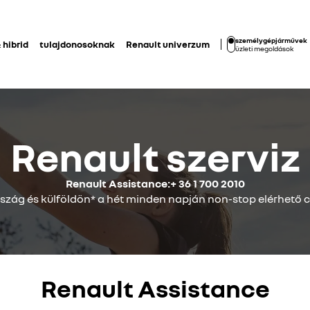
személygépjárművek
 hibrid
tulajdonosoknak
Renault univerzum
üzleti megoldások
Renault szerviz
Renault Assistance:+ 36 1 700 2010
zág és külföldön* a hét minden napján non-stop elérhető 
Renault Assistance