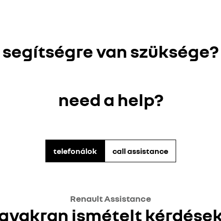
segítségre van szüksége?
need a help?
telefonálok
call assistance
Renault Assistance
gyakran ismételt kérdése