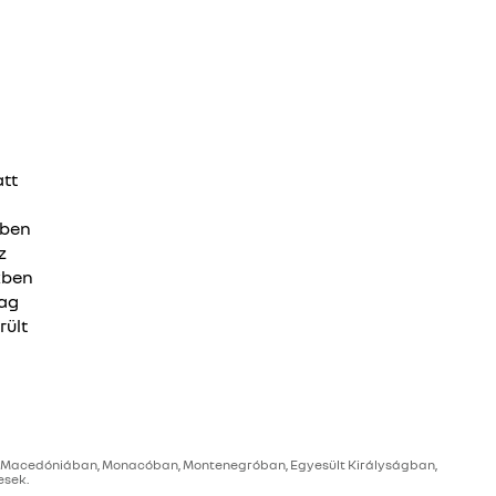
att
tben
z
kben
lag
rült
ben, Macedóniában, Monacóban, Montenegróban, Egyesült Királyságban,
esek.