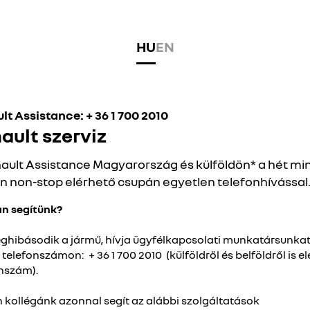
HU
EN
lt Assistance: + 36 1 700 2010
ault szerviz
ault Assistance Magyarország és külföldön* a hét m
n non-stop elérhető csupán egyetlen telefonhívással
n segítünk?
hibásodik a jármű, hívja ügyfélkapcsolati munkatársunkat
 telefonszámon: + 36 1 700 2010 (külföldről és belföldről is e
nszám).
 kollégánk azonnal segít az alábbi szolgáltatások