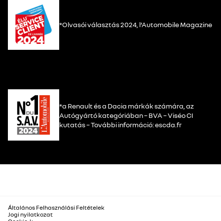
*Olvasói választás 2024, l’Automobile Magazine
*a Renault és a Dacia márkák számára, az
Autógyártó kategóriában – BVA – Viséo CI
kutatás – További információ: escda.fr
Általános Felhasználási Feltételek
Jogi nyilatkozat