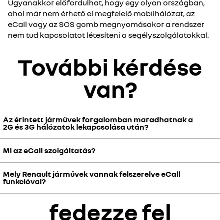
Ugyanakkor előfordulhat, hogy egy olyan országban,
ahol már nem érhető el megfelelő mobilhálózat, az
eCall vagy az SOS gomb megnyomásakor a rendszer
nem tud kapcsolatot létesíteni a segélyszolgálatokkal.
További kérdése
van?
Az érintett járművek forgalomban maradhatnak a
2G és 3G hálózatok lekapcsolása után?
Mi az eCall szolgáltatás?
Igen. A járművek az értékesítésük időpontjában hatályos
előírásoknak megfelelően készültek és kerültek jóváhagyásra,
ezért a 2G és 3G hálózatok lekapcsolása után is forgalomban
Mely Renault járművek vannak felszerelve eCall
A segélyhívó szolgáltatás (vagy „eCall”) egy járműbe épített
funkcióval?
maradhatnak.
rendszer, amely minden M1 (személygépkocsik) és N1 (könnyű
haszongépjárművek) kategóriájú, Európában 2018. március 31. óta
fedezze fel
„új típusjóváhagyással” rendelkező járműben megtalálható.
Minden olyan Renault jármű rendelkezik eCall rendszerrel, amely
Baleset esetén, amikor a légzsák kinyílik, a jármű automatikusan
2018. március 31. után kapott új típusjóváhagyást. Annak