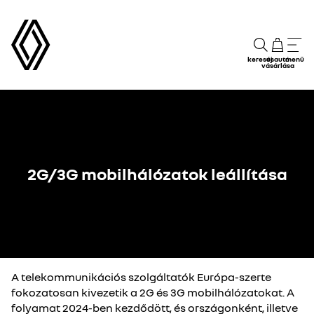
keresés
új autó
menü
vásárlása
2G/3G mobilhálózatok leállítása
A telekommunikációs szolgáltatók Európa-szerte
fokozatosan kivezetik a 2G és 3G mobilhálózatokat. A
folyamat 2024-ben kezdődött, és országonként, illetve