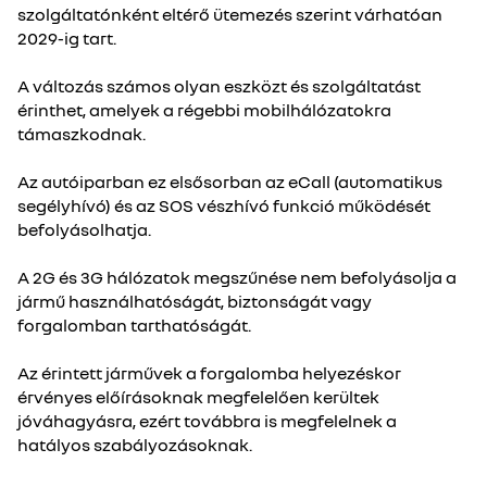
szolgáltatónként eltérő ütemezés szerint várhatóan
2029-ig tart.
A változás számos olyan eszközt és szolgáltatást
érinthet, amelyek a régebbi mobilhálózatokra
támaszkodnak.
Az autóiparban ez elsősorban az eCall (automatikus
segélyhívó) és az SOS vészhívó funkció működését
befolyásolhatja.
A 2G és 3G hálózatok megszűnése nem befolyásolja a
jármű használhatóságát, biztonságát vagy
forgalomban tarthatóságát.
Az érintett járművek a forgalomba helyezéskor
érvényes előírásoknak megfelelően kerültek
jóváhagyásra, ezért továbbra is megfelelnek a
hatályos szabályozásoknak.