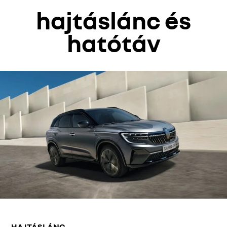
hajtáslánc és
hatótáv
HAJTÁSLÁNC