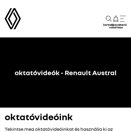
keresés
új autó
menü
vásárlása
oktatóvideók - Renault Austral
oktatóvideóink
Tekintse meg oktatóvideóinkat és használja ki az