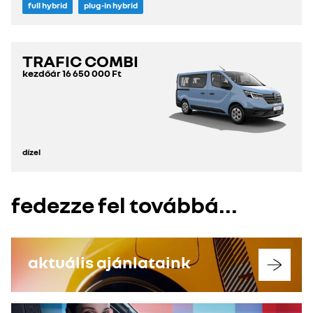
full hybrid
plug-in hybrid
TRAFIC COMBI
kezdőár
16 650 000 Ft
dízel
fedezze fel továbbá...
aktuális ajánlataink