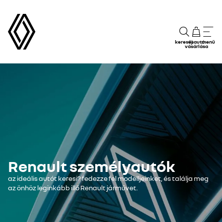
keresés
új autó
menü
vásárlása
Renault személyautók
az ideális autót keresi? fedezze fel modelljeinket, és találja meg
az önhöz leginkább illő Renault járművet.