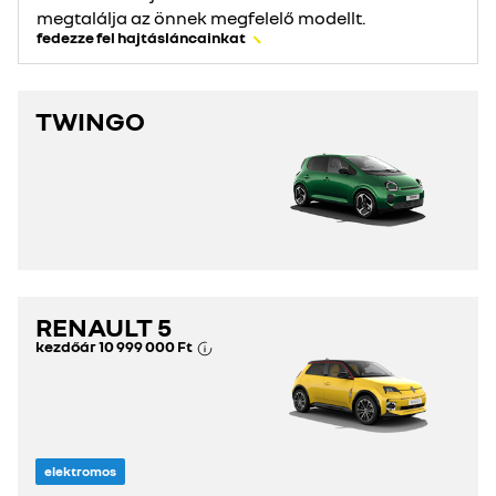
megtalálja az önnek megfelelő modellt.
fedezze fel hajtásláncainkat
TWINGO
RENAULT 5
kezdőár
10 999 000 Ft
elektromos