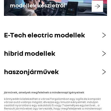
modellek készletről
E-Tech electric modellek
hibrid modellek
haszonjárművek
járművek, amelyek megfelelnek a mindennapi igényeinek
könnyedén közlekedhet a városi forgalomban egy agilis és kompakt
városi autó volánja mögött. élvezze egy limuzin kényelmét. induljon
családi nyaralásra egy sokoldalú 5 vagy 7 személyes egyterűvel… a
Renault járműveket úgy tervezték, hogy megfeleljenek a mindennapi