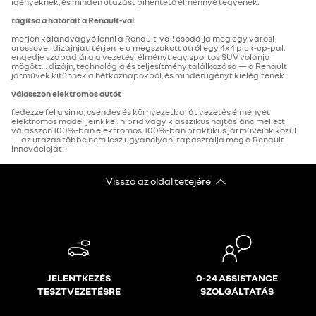
igényeknek, és minden utazást pihentető élménnyé tegyenek.
tágítsa a határait a Renault-val
merjen kalandvágyó lenni a Renault-val! csodálja meg egy városi
crossover dizájnját. térjen le a megszokott útról egy 4x4 pick-up-pal.
engedje szabadjára a vezetési élményt egy sportos SUV volánja
mögött… dizájn, technológia és teljesítmény találkozása — a Renault
járművek kitűnnek a hétköznapokból, és minden igényt kielégítenek.
válasszon elektromos autót
fedezze fel a sima, csendes és környezetbarát vezetés élményét
elektromos modelljeinkkel. hibrid vagy klasszikus hajtáslánc mellett
válasszon 100%-ban elektromos, 100%-ban praktikus járműveink közül
— az utazás többé nem lesz ugyanolyan! tapasztalja meg a Renault
innovációját!
Vissza az oldal tetejére
JELENTKEZÉS
0-24 ASSISTANCE
TESZTVEZETÉSRE
SZOLGÁLTATÁS