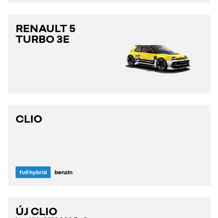
RENAULT 5
TURBO 3E
CLIO
full hybrid
benzin
ÚJ CLIO