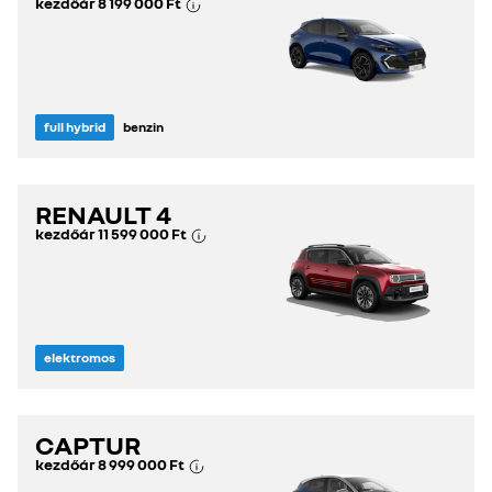
kezdőár
8 199 000 Ft
full hybrid
benzin
RENAULT 4
kezdőár
11 599 000 Ft
elektromos
CAPTUR
kezdőár
8 999 000 Ft