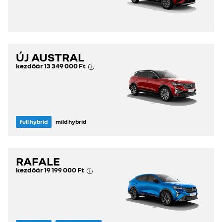
ÚJ AUSTRAL
kezdőár
13 349 000 Ft
full hybrid
mild hybrid
RAFALE
kezdőár
19 199 000 Ft