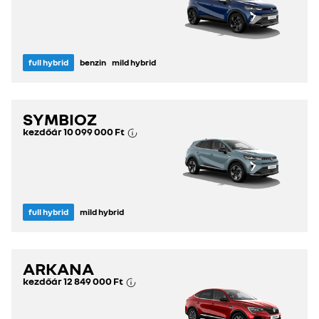
full hybrid
benzin
mild hybrid
SYMBIOZ
kezdőár
10 099 000 Ft
full hybrid
mild hybrid
ARKANA
kezdőár
12 849 000 Ft