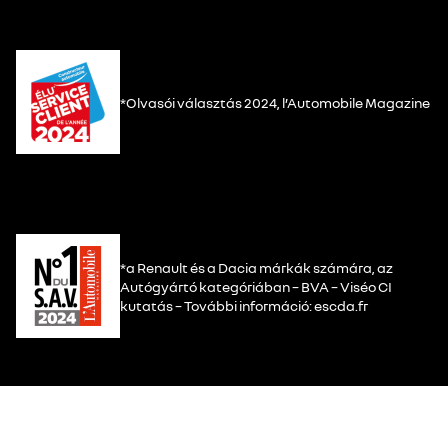
*Olvasói választás 2024, l’Automobile Magazine
*a Renault és a Dacia márkák számára, az
Autógyártó kategóriában – BVA – Viséo CI
kutatás – További információ: escda.fr