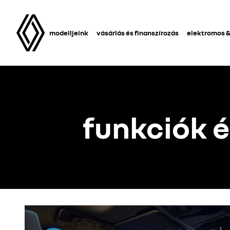
modelljeink
vásárlás és finanszírozás
elektromos &
funkciók é