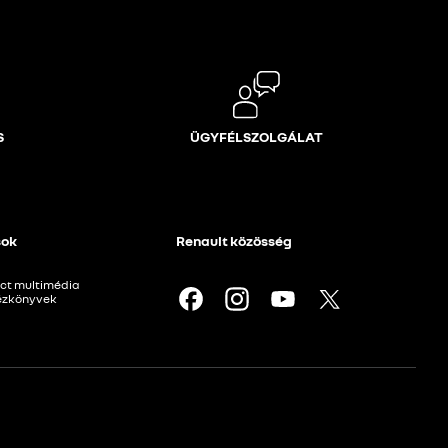
S
ÜGYFÉLSZOLGÁLAT
sok
Renault közösség
ct multimédia
kézkönyvek