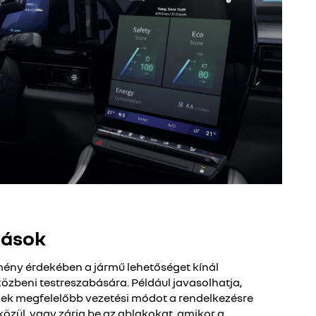
lások
lmény érdekében a jármű lehetőséget kínál
közbeni testreszabására. Például javasolhatja,
ek megfelelőbb vezetési módot a rendelkezésre
özül, vagy zárja be az ablakokat, amikor a