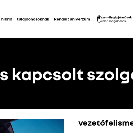
személygépjárművek
 hibrid
tulajdonosoknak
Renault univerzum
üzleti megoldások
s kapcsolt szol
vezetőfelisme