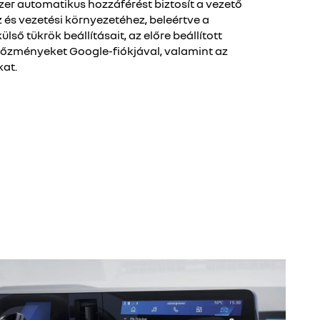
zer automatikus hozzáférést biztosít a vezető
z és vezetési környezetéhez, beleértve a
ülső tükrök beállításait, az előre beállított
előzményeket Google-fiókjával, valamint az
at.