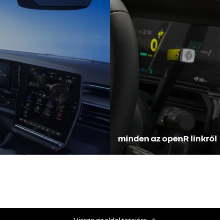
minden az openR linkről
Vissza az oldal tetejére