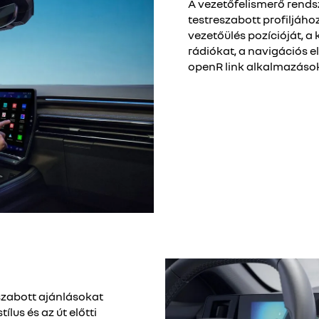
A vezetőfelismerő rends
testreszabott profiljáho
vezetőülés pozícióját, a k
rádiókat, a navigációs 
openR link alkalmazások
szabott ajánlásokat
lus és az út előtti