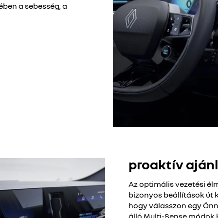
ében a sebesség, a
proaktív aján
Az optimális vezetési é
bizonyos beállítások út 
hogy válasszon egy Önn
álló Multi-Sense módok k