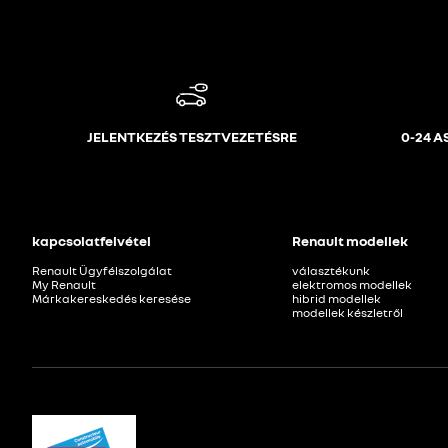
JELENTKEZÉS TESZTVEZETÉSRE
0-24 
kapcsolatfelvétel
Renault modellek
Renault Ügyfélszolgálat
választékunk
My Renault
elektromos modellek
Márkakereskedés keresése
hibrid modellek
modellek készletről