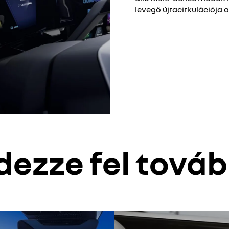
levegő újracirkulációja a
dezze fel tová