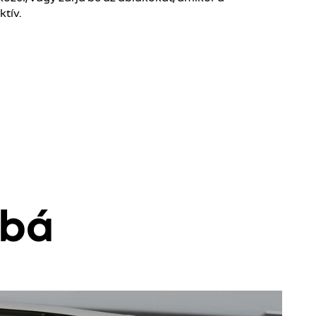
ktív.
bbá