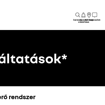
keresés
új autó
hálózat
kapcsolat
vásárlása
gáltatások*
rő rendszer