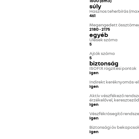
1600 (dm3)
súly
Hasznos teherbírás (max.
461
Megengedett össztömeg
2180 - 2175
egyéb
Ülések száma
5
Ajtók száma
5
biztonság
ISOFIX rögzítési pontok
igen
Indirekt keréknyomás-el
igen
Aktív vészfékező rendsz
érzékelővel, kereszteződ
igen
Vészfékrásegítő rendsze
igen
Biztonsági öv bekapcsol
igen