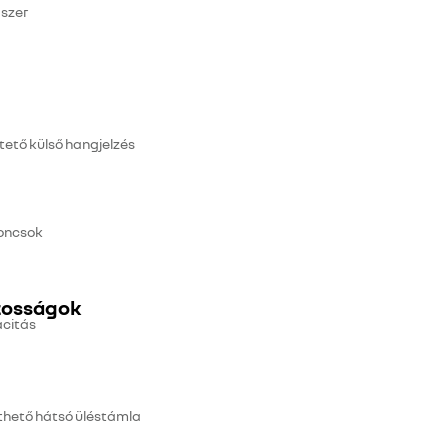
dszer
ető külső hangjelzés
oncsok
átosságok
citás
hető hátsó üléstámla