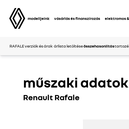
modelljeink
vásárlás és finanszírozás
elektromos &
RAFALE
verziók és árak
árlista letöltése
összehasonlítás
tartoz
műszaki adatok
Renault Rafale
Rafale
Rafale
1
2