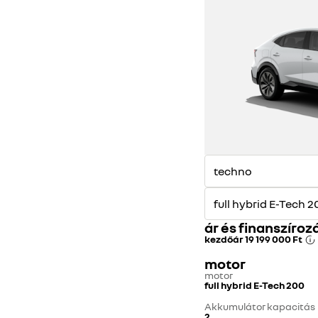
ár és finanszíroz
kezdőár
19 199 000 Ft
motor
motor
full hybrid E-Tech 200
Akkumulátor kapacitás
2