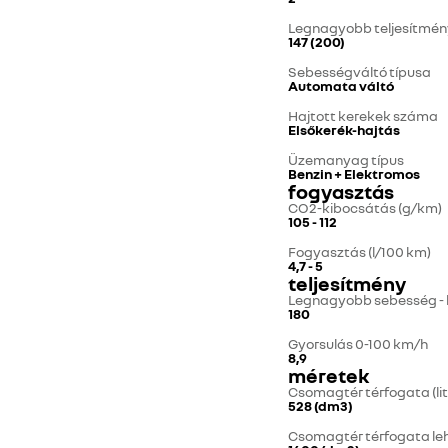
Legnagyobb teljesítmény
147 (200)
Sebességváltó típusa
Automata váltó
Hajtott kerekek száma
Elsőkerék-hajtás
Üzemanyag típus
Benzin + Elektromos
fogyasztás
CO2-kibocsátás (g/km)
105 - 112
Fogyasztás (l/100 km)
4,7 - 5
teljesítmény
Legnagyobb sebesség -
180
Gyorsulás 0-100 km/h
8,9
méretek
Csomagtér térfogata (lit
528 (dm3)
Csomagtér térfogata lehaj