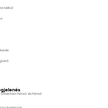
ó nélkül
ya
ykerék
gtető
egjelenés
Sötétített hátsó- és hátsó-
ntó tükörházak