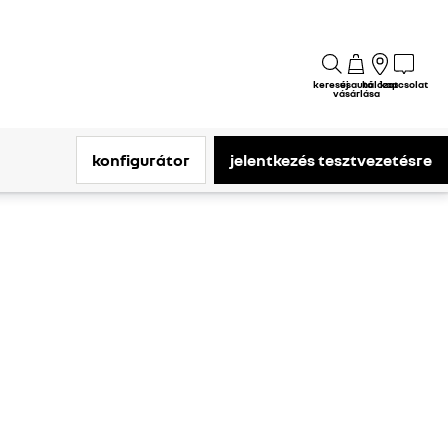
keresés
új autó
hálózat
kapcsolat
vásárlása
konfigurátor
jelentkezés tesztvezetésre