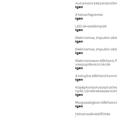
Automata kétzónás klí
igen
3 hátsó fejtámla
igen
LED olvasólámpák
igen
Elektromos, impulzív ab
igen
Elektromos, impulzív abl
igen
Elektromosan állítható, 
visszapillantó tükrök
igen
4 irányba állítható kor
igen
Középkonzol csúsztathat
nyíló, tárolórekeszes k
igen
Magasságban állítható e
igen
Hátsó szélvédőfűtés