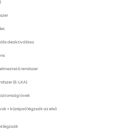
)
szer
let
ális deaktiválása
ens
yelmeztető rendszer
ndszer (E-LKA)
biztonsági övek
kok + középső légzsák az első
ontlégzsák