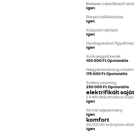
Baleseti vészfékező ren
igen
Riasztó előkészítés
igen
Központi ajtózár
igen
Gyalogosokat figyelmezt
igen
Szükségpótkerék
100 000 Ft
Opcionális
Négyévszakos gumiabr
175 000 Ft
Opcionális
Safety csomag
250 000 Ft
Opcionális
elektrifikált saj
2 kWh akkumulátor kapa
igen
96 kW teljesítmény
igen
komfort
40/20/40 arányban dönt
igen