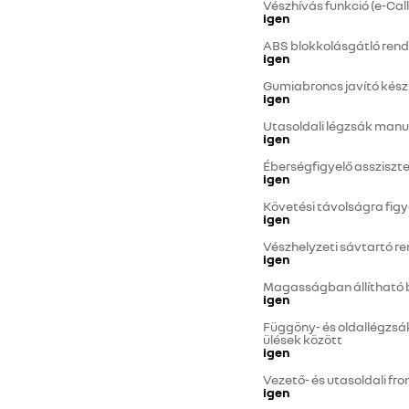
Vészhívás funkció (e-Call
igen
ABS blokkolásgátló rend
igen
Gumiabroncs javító kész
igen
Utasoldali légzsák manu
igen
Éberségfigyelő assziszt
igen
Követési távolságra fig
igen
Vészhelyzeti sávtartó re
igen
Magasságban állítható 
igen
Függöny- és oldallégzsá
ülések között
igen
Vezető- és utasoldali fr
igen