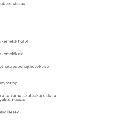
maberendezés
lakemelők hátul
akemelők elöl
fűthető és behajtható külső
mányoszlop
ó kartámasszal és két oldalra
önyöktámasszal
lső ülések