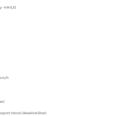
 - kW (LE)
 km/h
er)
tott hátsó ülésekkel (liter)