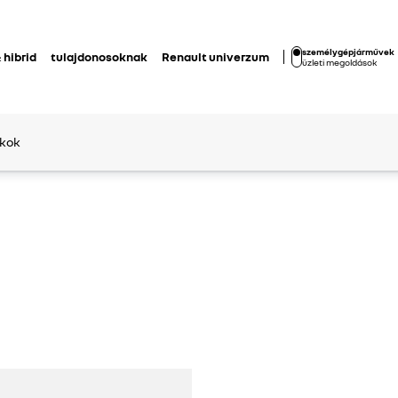
személygépjárművek
 hibrid
tulajdonosoknak
Renault univerzum
üzleti megoldások
ékok