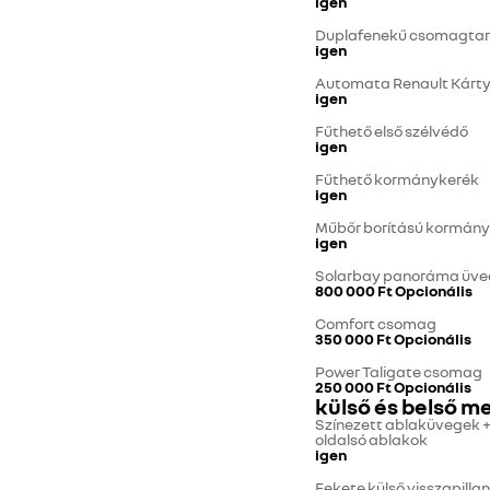
igen
Duplafenekű csomagtart
igen
Automata Renault Kárt
igen
Fűthető első szélvédő
igen
Fűthető kormánykerék
igen
Műbőr borítású kormán
igen
Solarbay panoráma üve
800 000 Ft
Opcionális
Comfort csomag
350 000 Ft
Opcionális
Power Taligate csomag
250 000 Ft
Opcionális
külső és belső m
Színezett ablaküvegek + 
oldalsó ablakok
igen
Fekete külső visszapilla