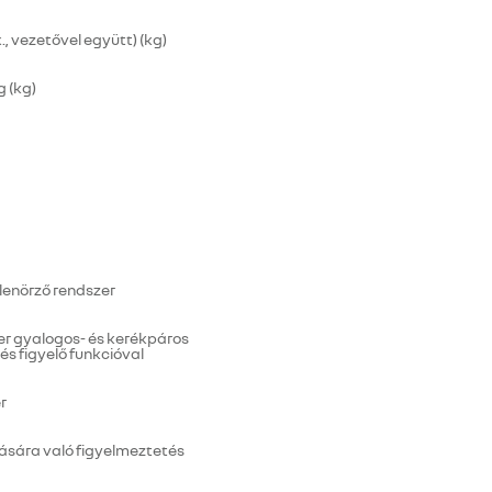
, vezetővel együtt) (kg)
 (kg)
lenörző rendszer
er gyalogos- és kerékpáros
és figyelő funkcióval
r
ására való figyelmeztetés