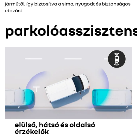
járműtől, így biztosítva a sima, nyugodt és biztonságos
utazást.
parkolóassziszten
elülső, hátsó és oldalsó
érzékelők