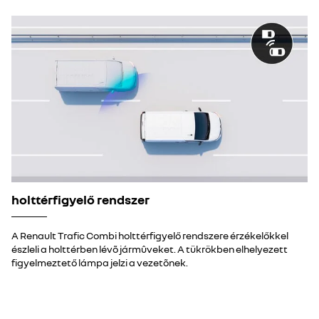
holttérfigyelő rendszer
A Renault Trafic Combi holttérfigyelő rendszere érzékelőkkel
észleli a holttérben lévõ jármûveket. A tükrökben elhelyezett
figyelmeztető lámpa jelzi a vezetõnek.