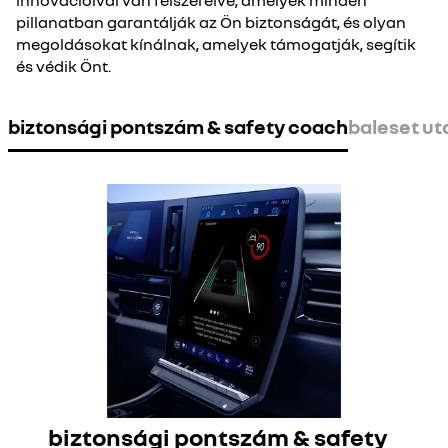
innovációival van felszerelve, amelyek minden
pillanatban garantálják az Ön biztonságát, és olyan
megoldásokat kínálnak, amelyek támogatják, segítik
és védik Önt.
biztonsági pontszám & safety coach
baleset ut
biztonsági pontszám & safety