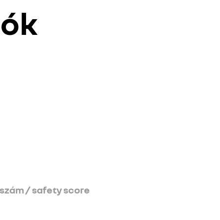
iók
szám / safety score