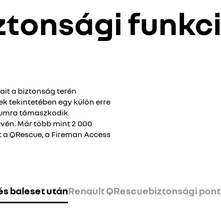
ztonsági funkc
ait a biztonság terén
ek tekintetében egy külön erre
óriumra támaszkodik.
vén. Már több mint 2 000
 a QRescue, a Fireman Access
s baleset után
Renault QRescue
biztonsági pont