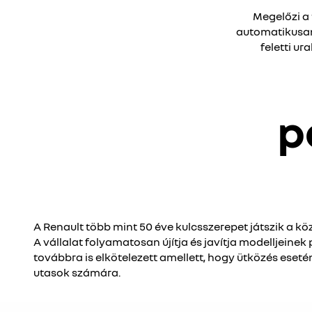
Megelőzi a 
automatikusan 
feletti u
p
A Renault több mint 50 éve kulcsszerepet játszik a k
A vállalat folyamatosan újítja és javítja modelljeinek
továbbra is elkötelezett amellett, hogy ütközés eseté
utasok számára.