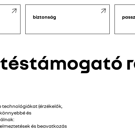
biztonság
passz
etéstámogató 
 technológiákat (érzékelők,
s könnyebbé és
rálnak:
gyelmeztetések és beavatkozás