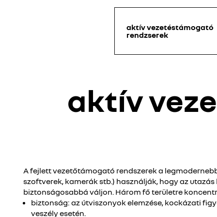
aktív vezetéstámogató
rendzserek
aktív vez
A fejlett vezetőtámogató rendszerek a legmodernebb
szoftverek, kamerák stb.) használják, hogy az utazá
biztonságosabbá váljon. Három fő területre koncent
biztonság: az útviszonyok elemzése, kockázati fi
veszély esetén.