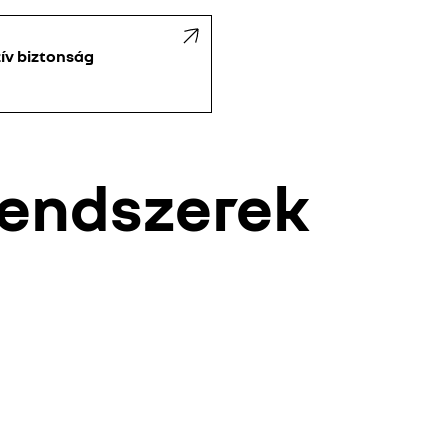
ív biztonság
rendszerek