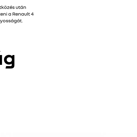
ütközés után
eni a Renault 4
lyosságát.
ág