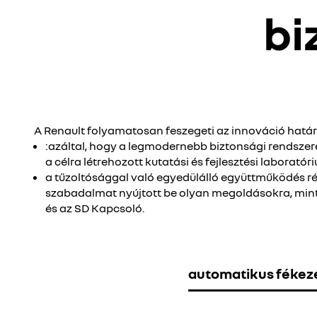
bi
A Renault folyamatosan feszegeti az innováció határ
:azáltal, hogy a legmodernebb biztonsági rendszer
a célra létrehozott kutatási és fejlesztési laborat
a tűzoltósággal való egyedülálló együttműködés ré
szabadalmat nyújtott be olyan megoldásokra, mint
és az SD Kapcsoló.
automatikus fékezé