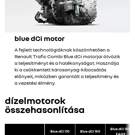
blue dCi motor
A fejlett technológiáknak köszönhetően a
Renault Trafic Combi Blue dCi motorjai ötvözik
a teljesítményt és a hatékonyságot. Használja
ki a csökkentett károsanyag-kibocsátás
előnyeit, miközben garantált a teljesítmény és
a vezetési élmény.
dízelmotorok
összehasonlítása
Blue dCi 150
Blue dCi 110
Blue dCi 150
EAG9