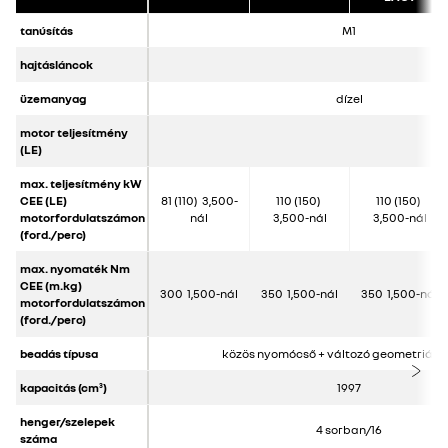
tanúsítás
M1
hajtásláncok
üzemanyag
dízel
motor teljesítmény
(LE)
max. teljesítmény kW
CEE (LE)
81 (110) 3,500-
110 (150)
110 (150)
motorfordulatszámon
nál
3,500-nál
3,500-nál
(ford./perc)
max. nyomaték Nm
CEE (m.kg)
300 1,500-nál
350 1,500-nál
350 1,500-nál
motorfordulatszámon
(ford./perc)
beadás típusa
közös nyomócső + változó geometriájú 
kapacitás (cm
)
1997
3
henger/szelepek
4 sorban/16
száma