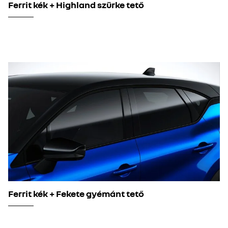
Ferrit kék + Highland szürke tető
Ferrit kék + Fekete gyémánt tető