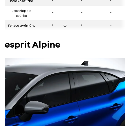
holdkő szürke
*
*
*
kassziopeia
*
*
*
szürke
fekete gyémánt
*
*
-
esprit Alpine