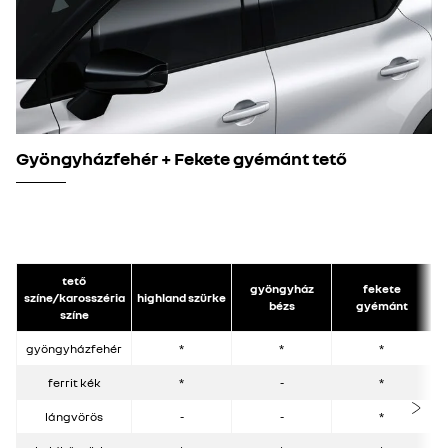
Gyöngyházfehér + Fekete gyémánt tető
tető
gyöngyház
fekete
színe/karosszéria
highland szürke
bézs
gyémánt
színe
gyöngyházfehér
*
*
*
ferrit kék
*
-
*
lángvörös
-
-
*