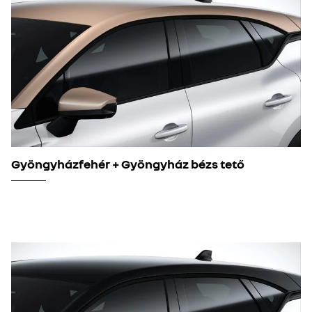
Gyöngyházfehér + Gyöngyház bézs tető​