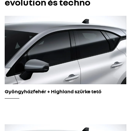
evolution és techno
Gyöngyházfehér + Highland szürke tető