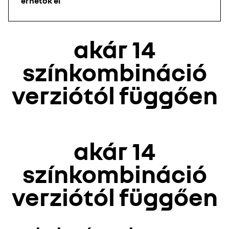
érhetők el
akár 14
színkombináció
verziótól függően
A Youtube nem elérhető. Engedélyezze a közösségi sütik
akár 14
elhelyezését a videótartalom eléréséhez.
mindent elutasítok
színkombináció
mindent elfogadok
verziótól függően