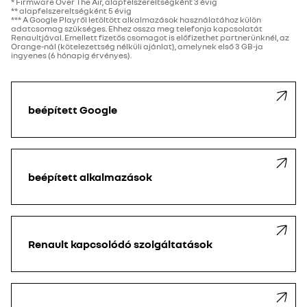
* Firmware Over The Air, alapfelszereltségként 3 évig
** alapfelszereltségként 5 évig
*** A Google Playről letöltött alkalmazások használatához külön
adatcsomag szükséges. Ehhez ossza meg telefonja kapcsolatát
Renaultjával. Emellett fizetős csomagot is előfizethet partnerünknél, az
Orange-nál (kötelezettség nélküli ajánlat), amelynek első 3 GB-ja
ingyenes (6 hónapig érvényes).
beépített Google
beépített alkalmazások
Renault kapcsolódó szolgáltatások