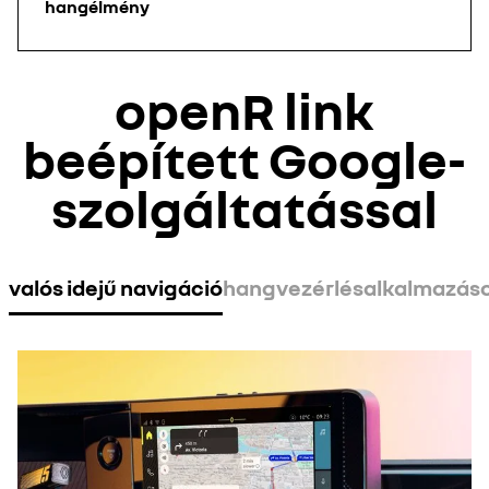
hangélmény
openR link
beépített Google-
szolgáltatással
valós idejű navigáció
hangvezérlés
alkalmazás