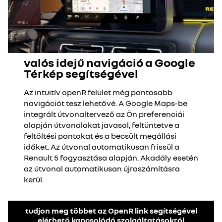
valós idejű navigáció a Google
Térkép segítségével
Az intuitív openR felület még pontosabb
navigációt tesz lehetővé. A Google Maps-be
integrált útvonaltervező az Ön preferenciái
alapján útvonalakat javasol, feltüntetve a
feltöltési pontokat és a becsült megállási
időket. Az útvonal automatikusan frissül a
Renault 5 fogyasztása alapján. Akadály esetén
az útvonal automatikusan újraszámításra
kerül.
tudjon meg többet az OpenR link segítségével
elérhető kapcsolódó szolgáltatásokról