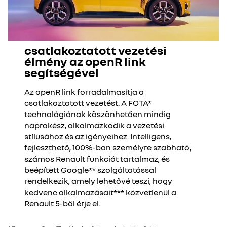
csatlakoztatott vezetési
élmény az openR link
segítségével
Az openR link forradalmasítja a
csatlakoztatott vezetést. A FOTA*
technológiának köszönhetően mindig
naprakész, alkalmazkodik a vezetési
stílusához és az igényeihez. Intelligens,
fejleszthető, 100%-ban személyre szabható,
számos Renault funkciót tartalmaz, és
beépített Google** szolgáltatással
rendelkezik, amely lehetővé teszi, hogy
kedvenc alkalmazásait*** közvetlenül a
Renault 5-ből érje el.