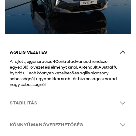
AGILIS VEZETÉS
A fejlett, újgenerációs 4Control advanced rendszer
egyedülálló vezetési élményt kínál. A Renault Austral full
hybrid E-Tech könnyen kezelhető és agilis alacsony
sebességnél, ugyanakkor stabil és biztonságos marad
nagy sebességnél.
STABILITÁS
KÖNNYŰ MANŐVEREZHETŐSÉG