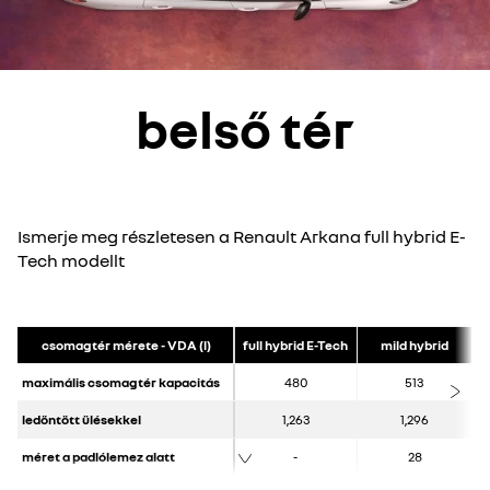
belső tér
Ismerje meg részletesen a Renault Arkana full hybrid E-
Tech modellt
csomagtér mérete - VDA (l)
full hybrid E-Tech
mild hybrid
maximális csomagtér kapacitás
480
513
ledöntött ülésekkel
1,263
1,296
méret a padlólemez alatt
-
28